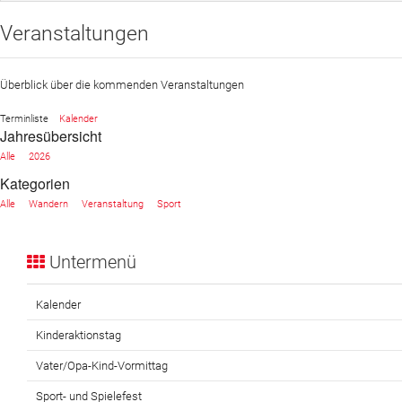
Veranstaltungen
Sportangebot
Veranstaltungen
Überblick über die kommenden Veranstaltungen
Verein
Terminliste
Kalender
Jahresübersicht
Website
Alle
2026
News
Kategorien
Alle
Wandern
Veranstaltung
Sport
Untermenü
Kalender
Kinderaktionstag
Vater/Opa-Kind-Vormittag
Sport- und Spielefest