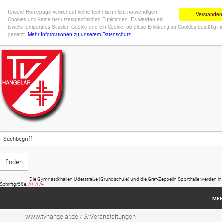
Unsere Homepage verwendet keine technisch nicht notwendigen
Verstanden
Cookies und keine benutzerspezifischen Funktionen. Es werden ein
jeweils temporäres Session Cookie und ein Cookie, ob diese Erklärung zu Cookies bestätigt 
gesetzt.
Mehr Informationen zu unserem Datenschutz.
Die Gymnastikhallen Udetstraße (Grundschule) und die Graf-Zeppelin Sporthalle werden in den
Schriftgröße:
A+
A
A-
ME
www.tvhangelar.de
3:
Veranstaltungen
/
Startseite