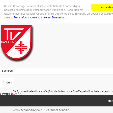
Unsere Homepage verwendet keine technisch nicht notwendigen
Verstanden
Cookies und keine benutzerspezifischen Funktionen. Es werden ein
jeweils temporäres Session Cookie und ein Cookie, ob diese Erklärung zu Cookies bestätigt 
gesetzt.
Mehr Informationen zu unserem Datenschutz.
Die Gymnastikhallen Udetstraße (Grundschule) und die Graf-Zeppelin Sporthalle werden in den S
Schriftgröße:
A+
A
A-
ME
www.tvhangelar.de
3:
Veranstaltungen
/
Startseite