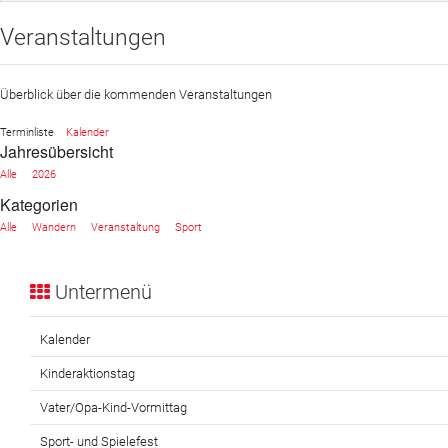
Veranstaltungen
Sportangebot
Veranstaltungen
Überblick über die kommenden Veranstaltungen
Verein
Terminliste
Kalender
Jahresübersicht
Website
Alle
2026
News
Kategorien
Alle
Wandern
Veranstaltung
Sport
Untermenü
Kalender
Kinderaktionstag
Vater/Opa-Kind-Vormittag
Sport- und Spielefest