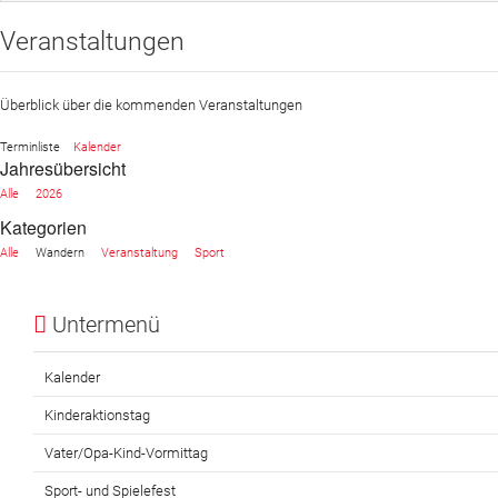
Veranstaltungen
Sportangebot
Veranstaltungen
Überblick über die kommenden Veranstaltungen
Verein
Terminliste
Kalender
Jahresübersicht
Website
Alle
2026
News
Kategorien
Alle
Wandern
Veranstaltung
Sport
Untermenü
Kalender
Kinderaktionstag
Vater/Opa-Kind-Vormittag
Sport- und Spielefest