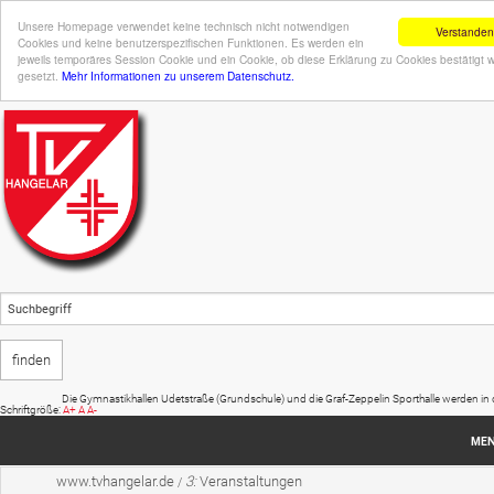
Unsere Homepage verwendet keine technisch nicht notwendigen
Verstanden
Cookies und keine benutzerspezifischen Funktionen. Es werden ein
jeweils temporäres Session Cookie und ein Cookie, ob diese Erklärung zu Cookies bestätigt 
gesetzt.
Mehr Informationen zu unserem Datenschutz.
Die Gymnastikhallen Udetstraße (Grundschule) und die Graf-Zeppelin Sporthalle werden in den
Schriftgröße:
A+
A
A-
ME
www.tvhangelar.de
3:
Veranstaltungen
/
Startseite