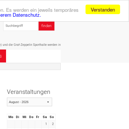
Verstanden
n. Es werden ein jeweils temporäres
serem Datenschutz.
die Graf-Zeppelin Sporthalle werden in den Sommerferien (20.07. - 01.09.) geschlossen sein! Dah
s
Veranstaltungen
Mo
Di
Mi
Do
Fr
Sa
So
1
2