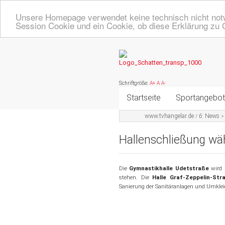
Unsere Homepage verwendet keine technisch nicht notw
Session Cookie und ein Cookie, ob diese Erklärung zu 
Schriftgröße:
A+
A
A-
Startseite
Sportangebot
www.tvhangelar.de
6:
News
/
>
Online Angeb
Hallenschließung wä
Übersicht A - 
Turnen, Fitne
Die
Gymnastikhalle Udetstraße
wird 
stehen. Die
Halle Graf-Zeppelin-Str
Sanierung der Sanitäranlagen und Umklei
Volleyball
Badminton