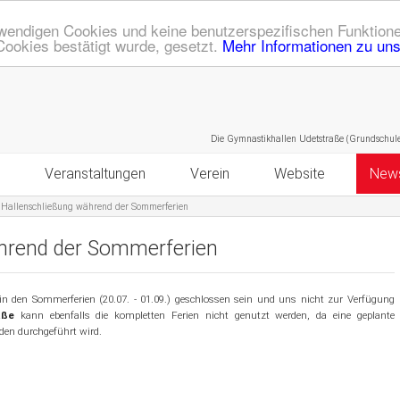
endigen Cookies und keine benutzerspezifischen Funktione
Cookies bestätigt wurde, gesetzt.
Mehr Informationen zu un
Die Gymnastikhallen Udetstraße (Grundschule) und 
Veranstaltungen
Verein
Website
New
Hallenschließung während der Sommerferien
ote
Kalender
Mitgliedschaft
Sitemap
Bodyworkout
hrend der Sommerferien
Z
Kinderaktionstag
Historie
Datenschutz
Zumba mit Juliane und Jacky
ss & Gymnastik
Vater/Opa-Kind-Vormittag
Ehrenmitglieder
Bildergalerien
Workout mit Daniela Krämer
Eltern-Kind
Krabbelturnen
in den Sommerferien (20.07. - 01.09.) geschlossen sein und uns nicht zur Verfügung
aße
kann ebenfalls die kompletten Ferien nicht genutzt werden, da eine geplante
den durchgeführt wird.
Sport- und Spielefest
Geschäftsstelle
Login
Zumba mit Andrea Milz
Mädchen
Mixed I
Eltern-Kind-Turnen
Mädchenturnen bis 10 Jahre
Schauturnen
Prävention sexualisierter Gewalt
RSS Feed
Workout mit Gabi Fastner
Jungen
Mixed II
Purzelzwerge
Mädchenturnen ab 10 Jahre
Jungenturnen 6 - 9 Jahre