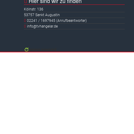
Hier sind wir zu finden
Kölnstr. 136
53757 Sankt Augustin
02241 / 1697945 (Anrufbeantworter)
info@tvhangelar.de