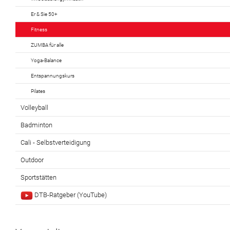
Er & Sie 50+
Fitness
ZUMBA für alle
Yoga-Balance
Entspannungskurs
Pilates
Volleyball
Badminton
Cali - Selbstverteidigung
Outdoor
Sportstätten
DTB-Ratgeber (YouTube)