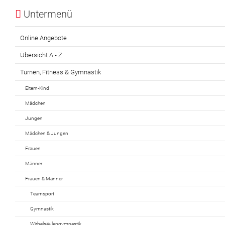
Untermenü
Online Angebote
Übersicht A - Z
Turnen, Fitness & Gymnastik
Eltern-Kind
Mädchen
Jungen
Mädchen & Jungen
Frauen
Männer
Frauen & Männer
Teamsport
Gymnastik
Wirbelsäulengymnastik