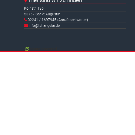
Kölnstr. 136
53757 Sankt Augustin
02241 / 1697945 (Anrufbeantworter)
info@tvhangelar.de