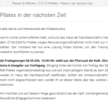
Frauen & Männer
2.3.7.9:
Pilates
/
>
Pilates in der nächsten Zeit
Sportangebot
Pilates in der nächsten Zeit
Veranstaltungen
Verein
Liebe Aktive und Interessierte des Pilateskurses,
Website
wie ihr sicher schon erfahren habt, wird uns das Haus der Nachbarschaft in Ha
dem 27.04.2026 für Pilates wegen Renovierungsmaßnahmen nicht mehr zur V
News
stehen. Der Vorstand hat nun eine Lösung finden können, um den Training
weiterhin durchführen zu können:
Ab Freitagmorgen 08.05.026, 10:00 Uhr steht uns der Pfarrsaal der Kath. Kir
Anna in Hangelar zur Verfügung.
(Eingang hinter der Kirche) Am Freitag, den 2
fällt Pilates organisationsbedingt aus und soll (nach jetzigem Stand) ab dem 0
wieder im Haus der Nachbarschaft stattfinden. Sollten die Umbaumaßnah
noch nicht abgeschlossen sein, werdet ihr an dieser Stelle über das weitere
informiert.
Wir möchten uns auf diesem Wege ganz herzlich bei der Kath. Kirchengemeind
freundliche Entgegenkommen bedanken!