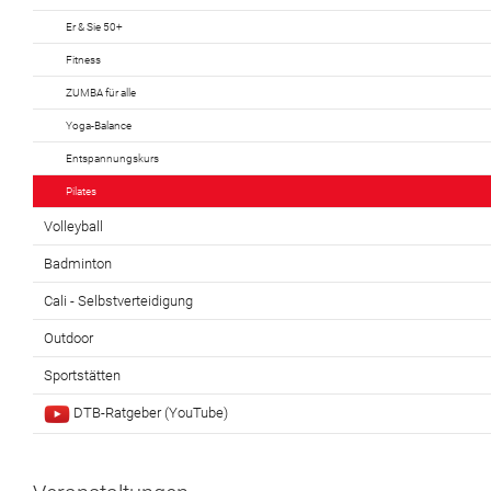
Er & Sie 50+
Fitness
ZUMBA für alle
Yoga-Balance
Entspannungskurs
Pilates
Volleyball
Badminton
Cali - Selbstverteidigung
Outdoor
Sportstätten
DTB-Ratgeber (YouTube)