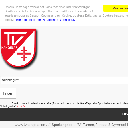
Unsere Homepage verwendet keine technisch nicht notwendigen
Verstanden
Cookies und keine benutzerspezifischen Funktionen. Es werden ein
jeweils temporäres Session Cookie und ein Cookie, ob diese Erklärung zu Cookies bestätigt 
gesetzt.
Mehr Informationen zu unserem Datenschutz.
Die Gymnastikhallen Udetstraße (Grundschule) und die Graf-Zeppelin Sporthalle werden in den Somme
Schriftgröße:
A+
A
A-
ME
www.tvhangelar.de
2:
Sportangebot
2.3:
Turnen, Fitness & Gymnasti
/
/
Startseite