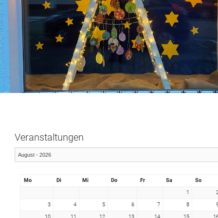
Veranstaltungen
Mo
Di
Mi
Do
Fr
Sa
So
1
3
4
5
6
7
8
10
11
12
13
14
15
1