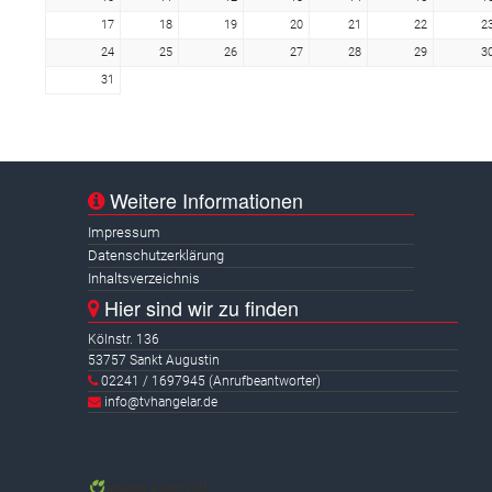
17
18
19
20
21
22
2
24
25
26
27
28
29
3
31
Weitere Informationen
Impressum
Datenschutzerklärung
Inhaltsverzeichnis
Hier sind wir zu finden
Kölnstr. 136
53757 Sankt Augustin
02241 / 1697945 (Anrufbeantworter)
info@tvhangelar.de