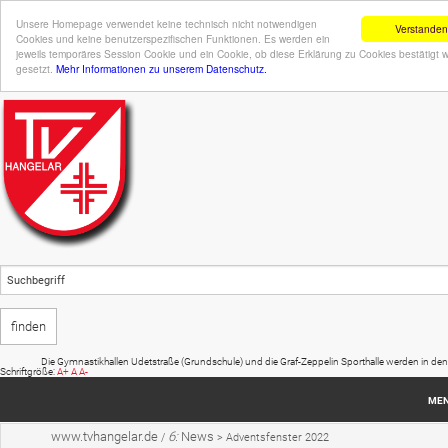
Unsere Homepage verwendet keine technisch nicht notwendigen
Verstanden
Cookies und keine benutzerspezifischen Funktionen. Es werden ein
jeweils temporäres Session Cookie und ein Cookie, ob diese Erklärung zu Cookies bestätigt 
gesetzt.
Mehr Informationen zu unserem Datenschutz.
Die Gymnastikhallen Udetstraße (Grundschule) und die Graf-Zeppelin Sporthalle werden in den Sommer
Schriftgröße:
A+
A
A-
ME
www.tvhangelar.de
6:
News
/
>
Adventsfenster 2022
Startseite