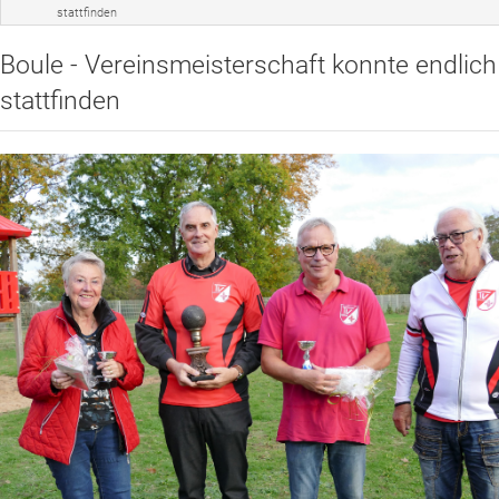
stattfinden
Sportangebot
Boule - Vereinsmeisterschaft konnte endlich
Veranstaltungen
stattfinden
Verein
Website
News