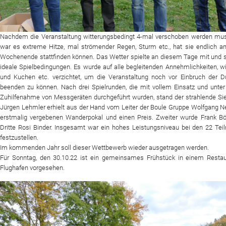
Nachdem die Veranstaltung witterungsbedingt 4-mal verschoben werden mus
war es extreme Hitze, mal strömender Regen, Sturm etc., hat sie endlich a
Wochenende stattfinden können. Das Wetter spielte an diesem Tage mit und s
ideale Spielbedingungen. Es wurde auf alle begleitenden Annehmlichkeiten, w
und Kuchen etc. verzichtet, um die Veranstaltung noch vor Einbruch der Du
beenden zu können. Nach drei Spielrunden, die mit vollem Einsatz und unter
Zuhilfenahme von Messgeräten durchgeführt wurden, stand der strahlende Sie
Jürgen Lehmler erhielt aus der Hand vom Leiter der Boule Gruppe Wolfgang N
erstmalig vergebenen Wanderpokal und einen Preis. Zweiter wurde Frank Bö
Dritte Rosi Binder. Insgesamt war ein hohes Leistungsniveau bei den 22 Te
festzustellen.
Im kommenden Jahr soll dieser Wettbewerb wieder ausgetragen werden.
Für Sonntag, den 30.10.22 ist ein gemeinsames Frühstück in einem Resta
Flughafen vorgesehen.