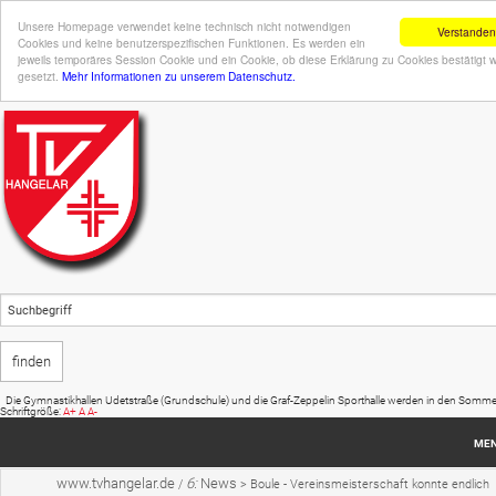
Unsere Homepage verwendet keine technisch nicht notwendigen
Verstanden
Cookies und keine benutzerspezifischen Funktionen. Es werden ein
jeweils temporäres Session Cookie und ein Cookie, ob diese Erklärung zu Cookies bestätigt 
gesetzt.
Mehr Informationen zu unserem Datenschutz.
mnastikhallen Udetstraße (Grundschule) und die Graf-Zeppelin Sporthalle werden in den Sommerferien (20
Schriftgröße:
A+
A
A-
ME
www.tvhangelar.de
6:
News
/
>
Boule - Vereinsmeisterschaft konnte endlich
Startseite