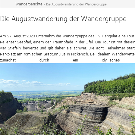
Wanderberichte
>
Die Augustwanderung der Wandergruppe
Sportangebot
Die Augustwanderung der Wandergruppe
Veranstaltungen
Verein
Am 27. August 2023 unternahm die Wandergruppe des TV Hangelar eine Tour
Pellenzer Seepfad, einem der Traumpfade in der Eifel. Die Tour ist mit dreiei
Website
vier Stiefeln bewertet und gilt daher als schwer. Die acht Teilnehmer sta
Parkplatz am römischen Grabtumulus in Nickenich. Bei idealem Wanderwetter
News
zunächst durch ein idyllisches 