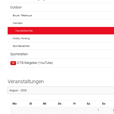
Outdoor
Boule / Pétanque
Wandern
Wanderberichte
Hobby Horsing
Sportabzeichen
Sportstätten
DTB-Ratgeber (YouTube)
Veranstaltungen
Mo
Di
Mi
Do
Fr
Sa
So
1