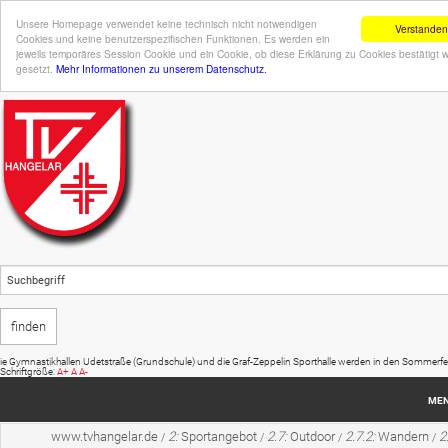
Unsere Homepage verwendet keine technisch nicht notwendigen
Verstanden
Cookies und keine benutzerspezifischen Funktionen. Es werden ein
jeweils temporäres Session Cookie und ein Cookie, ob diese Erklärung zu Cookies bestätigt 
gesetzt.
Mehr Informationen zu unserem Datenschutz.
allen Udetstraße (Grundschule) und die Graf-Zeppelin Sporthalle werden in den Sommerferien (20.07. - 0
Schriftgröße:
A+
A
A-
ME
www.tvhangelar.de
2:
Sportangebot
2.7:
Outdoor
2.7.2:
Wandern
2
/
/
/
/
Startseite