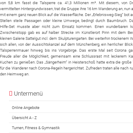
von 5,8 km fasst die Talsperre ca. 41,3 Millionen m³. Mit diesem, von Dr.
vermittelten Hintergrundwissen, trat die Gruppe ihre 16 km Wanderung an, nun a
mit einem ganz neuen Blick auf die Wasserfläche. Der „Erlebnisweg-Sieg“ bot a
Stellen steile Passagen oder kleine Umwege, bedingt durch Baumbruch. Da
Hilfe-Set musste aber nicht zum Einsatz kommen. Einen wunderbaren kul
Zwischenstopp gab es auf halber Strecke im Künstlerort Pinn mit dem Be
kleinen Galerie Sattelgut incl. dem Skulpturengarten. Bei weiterhin trockenem W
sich allen, von der Aussichtskanzel auf dem Münchenberg, ein herrlicher Blick
Talsperrenmauer hinweg bis ins Vorgebirge. Das erste Mal seit Corona ga
Freude aller die Möglichkeit, gemeinsam eine Schlussrast mit leckerem Ka
Kuchen zu genießen. Das „Sängerheim“ in Heisterschoß hatte extra die große
für die Wanderer nach Corona-Regeln hergerichtet. Zufrieden traten alle nach ru
den Heimweg an.
Untermenü
Online Angebote
Übersicht A - Z
Turnen, Fitness & Gymnastik