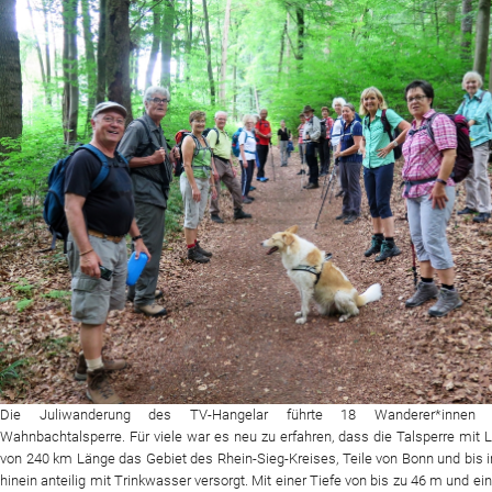
Website
News
Die Juliwanderung des TV-Hangelar führte 18 Wanderer*innen
Wahnbachtalsperre. Für viele war es neu zu erfahren, dass die Talsperre mit 
von 240 km Länge das Gebiet des Rhein-Sieg-Kreises, Teile von Bonn und bis i
hinein anteilig mit Trinkwasser versorgt. Mit einer Tiefe von bis zu 46 m und ei