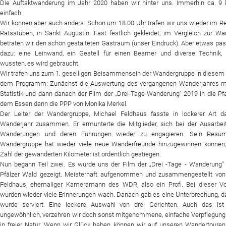
Die Auftaktwanderung im Jahr 2020 haben wir hinter uns. Immerhin ca. 9 
einfach.
Website
Wir können aber auch anders: Schon um 18.00 Uhr trafen wir uns wieder im R
Ratsstuben, in Sankt Augustin. Fast festlich gekleidet, im Vergleich zur Wan
News
betraten wir den schön gestalteten Gastraum (unser Eindruck). Aber etwas pas
dazu: eine Leinwand, ein Gestell für einen Beamer und diverse Technik, 
wussten, es wird gebraucht.
Wir trafen uns zum 1. geselligen Beisammensein der Wandergruppe in diesem 
dem Programm: Zunächst die Auswertung des vergangenen Wanderjahres m
Statistik und dann danach der Film der „Drei-Tage-Wanderung" 2019 in die Pf
dem Essen dann die PPP von Monika Merkel.
Der Leiter der Wandergruppe, Michael Feldhaus fasste in lockerer Art da
Wanderjahr zusammen. Er ermunterte die Mitglieder, sich bei der Ausarbei
Wanderungen und deren Führungen wieder zu engagieren. Sein Resüm
Wandergruppe hat wieder viele neue Wanderfreunde hinzugewinnen können,
Zahl der gewanderten Kilometer ist ordentlich gestiegen.
Nun begann Teil zwei. Es wurde uns der Film der „Drei -Tage - Wanderung"
Pfälzer Wald gezeigt. Meisterhaft aufgenommen und zusammengestellt von
Feldhaus, ehemaliger Kameramann des WDR, also ein Profi. Bei dieser Vo
wurden wieder viele Erinnerungen wach. Danach gab es eine Unterbrechung, 
wurde serviert. Eine leckere Auswahl von drei Gerichten. Auch das ist
ungewöhnlich, verzehren wir doch sonst mitgenommene, einfache Verpflegung
in freier Natur. Wenn wir Glück haben, können wir auf unseren Wandertoure