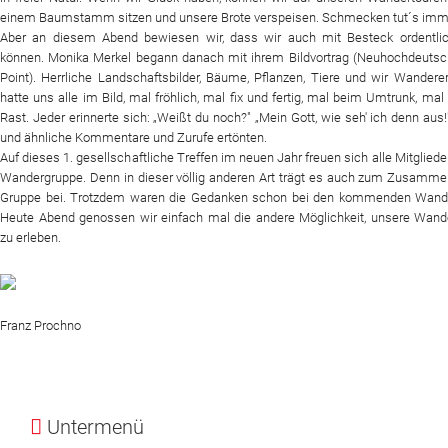
einem Baumstamm sitzen und unsere Brote verspeisen. Schmecken tut´s imm
Aber an diesem Abend bewiesen wir, dass wir auch mit Besteck ordentli
können. Monika Merkel begann danach mit ihrem Bildvortrag (Neuhochdeuts
Point).
Herrliche Landschaftsbilder, Bäume, Pflanzen, Tiere und wir Wandere
hatte uns alle im Bild, mal fröhlich, mal fix und fertig, mal beim Umtrunk, mal 
Rast. Jeder erinnerte sich: „Weißt du noch?" „Mein Gott, wie seh' ich denn aus!
und ähnliche Kommentare und Zurufe ertönten.
Auf dieses 1. gesellschaftliche Treffen im neuen Jahr freuen sich alle Mitgliede
Wandergruppe. Denn in dieser völlig anderen Art trägt es auch zum Zusamme
Gruppe bei. Trotzdem waren die Gedanken schon bei den kommenden Wand
Heute Abend genossen wir einfach mal die andere Möglichkeit, unsere Wand
zu erleben.
Franz Prochno
Untermenü