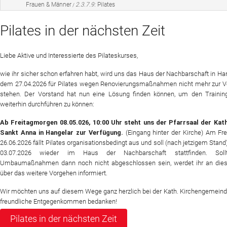
Frauen & Männer
2.3.7.9:
Pilates
/
Sportangebot
Pilates in der nächsten Zeit
Veranstaltungen
Liebe Aktive und Interessierte des Pilateskurses,
Verein
wie ihr sicher schon erfahren habt, wird uns das Haus der Nachbarschaft in Ha
Website
dem 27.04.2026 für Pilates wegen Renovierungsmaßnahmen nicht mehr zur V
stehen. Der Vorstand hat nun eine Lösung finden können, um den Training
News
weiterhin durchführen zu können:
Ab Freitagmorgen 08.05.026, 10:00 Uhr steht uns der Pfarrsaal der Kath
Sankt Anna in Hangelar zur Verfügung.
(Eingang hinter der Kirche) Am Fre
26.06.2026 fällt Pilates organisationsbedingt aus und soll (nach jetzigem Stan
03.07.2026 wieder im Haus der Nachbarschaft stattfinden. Soll
Umbaumaßnahmen dann noch nicht abgeschlossen sein, werdet ihr an diese
über das weitere Vorgehen informiert.
Wir möchten uns auf diesem Wege ganz herzlich bei der Kath. Kirchengemeind
freundliche Entgegenkommen bedanken!
Pilates in der nächsten Zeit