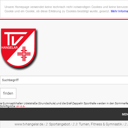
Unsere Homepage verwendet keine technisch nicht notwendigen Cookies und keine benutzers
Cookie und ein Cookie, ob diese Erklärung zu Cookies bestätigt wurde, gesetzt.
Mehr Inform
etstraße (Grundschule) und die Graf-Zeppelin Sporthalle werden in den Sommerferien (20.07. - 01.09.) 
Schriftgröße:
A+
A
A-
ME
www.tvhangelar.de
2:
Sportangebot
2.3:
Turnen, Fitness & Gymnastik
2.
/
/
/
Startseite