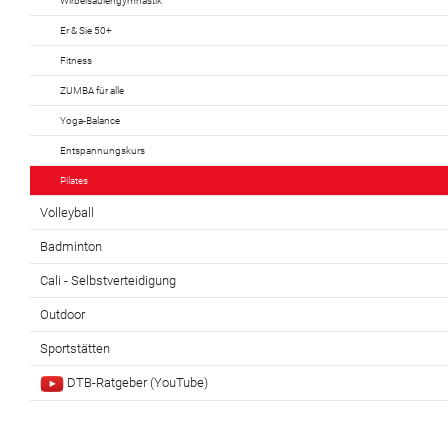
Wirbelsäulengymnastik
Er & Sie 50+
Fitness
ZUMBA für alle
Yoga-Balance
Entspannungskurs
Pilates
Volleyball
Badminton
Cali - Selbstverteidigung
Outdoor
Sportstätten
DTB-Ratgeber (YouTube)