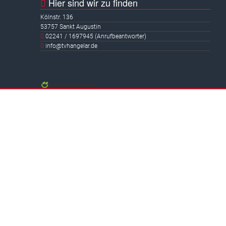
Hier sind wir zu finden
Kölnstr. 136
53757 Sankt Augustin
02241 / 1697945 (Anrufbeantworter)
info@tvhangelar.de