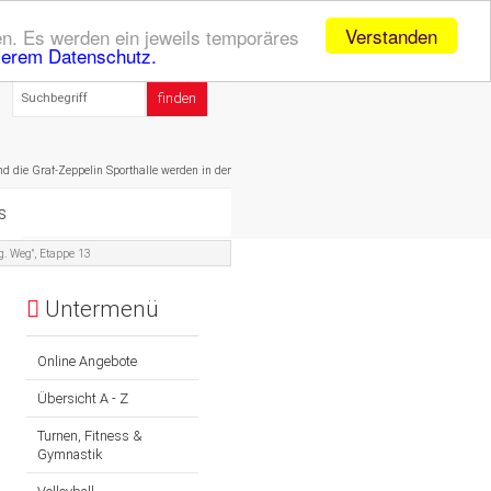
Verstanden
n. Es werden ein jeweils temporäres
serem Datenschutz.
af-Zeppelin Sporthalle werden in den Sommerferien (20.07. - 01.09.) geschlossen sein! Daher do
s
. Weg", Etappe 13
Untermenü
Online Angebote
Übersicht A - Z
Turnen, Fitness &
Gymnastik