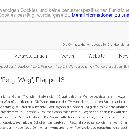
endigen Cookies und keine benutzerspezifischen Funktione
Cookies bestätigt wurde, gesetzt.
Mehr Informationen zu un
Die Gymnastikhallen Udetstraße (Grundschule) und die Gr
Veranstaltungen
Verein
Website
New
ngebot
2.7:
Outdoor
2.7.2:
Wandern
2.7.2.1:
Wanderberichte
/
/
/
>
Wanderung auf dem "Berg
ote
Kalender
Mitgliedschaft
Sitemap
Bodyworkout
Berg. Weg", Etappe 13
Z
Kinderaktionstag
Historie
Datenschutz
Zumba mit Juliane und Jacky
ss & Gymnastik
Vater/Opa-Kind-Vormittag
Ehrenmitglieder
Bildergalerien
Workout mit Daniela Krämer
Eltern-Kind
Krabbelturnen
t nichts Gutes. Trotzdem trafen sich 15 gut gelaunte Wanderbegeisterte am letzten
en Weges" zu erkunden. Die Wandergruppe des TV Hangelar hatte einen Bus organisiert,
nnenberg bei Oberpleis brachte. Dort begann die Wanderung gleich mit einem starken
Sport- und Spielefest
Geschäftsstelle
Login
Zumba mit Andrea Milz
Mädchen
Mixed I
Eltern-Kind-Turnen
Mädchenturnen bis 10 Jahre
etriebstemperatur". Belohnt wurde man dann mit einem außergewöhnlichen Blick auf den
underschöne Buchenbestände. Die Natur hatte für einen weichen, farbenfrohen Teppich
Schauturnen
Prävention sexualisierter Gewalt
RSS Feed
Workout mit Gabi Fastner
Jungen
Mixed II
ch dabei, wie er mit den Schuhen das Laub zum Rascheln brachte, so wie man es früher
Purzelzwerge
Mädchenturnen ab 10 Jahre
Jungenturnen 6 - 9 Jahre
rz vor dem „Haus Neuglück", einem wunderschönen Fachwerkhaus (ursprünglich erbaut