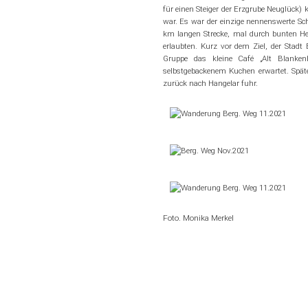
für einen Steiger der Erzgrube Neuglück) 
Cali - Selbstv
war. Es war der einzige nennenswerte Scha
km langen Strecke, mal durch bunten He
erlaubten. Kurz vor dem Ziel, der Stadt
Outdoor
Gruppe das kleine Café „Alt Blanke
selbstgebackenem Kuchen erwartet. Spä
Sportstätten
zurück nach Hangelar fuhr.
DTB-Ratge
Foto. Monika Merkel