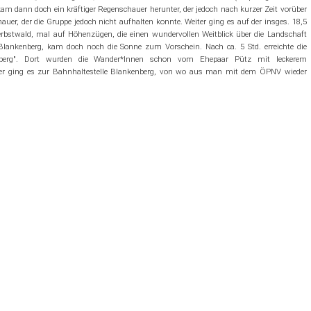
kam dann doch ein kräftiger Regenschauer herunter, der jedoch nach kurzer Zeit vorüber
erteidigung
Vorstandsteam
Bleiben Sie in Bewegung
Mädchen & Jungen
Hobby Mixed
Krabbelzwerge
Turn-Spaß für Mädchen
Jungenturnen ab 9 Jahre
Kleinkinderturnen Montagsgruppe
uer, der die Gruppe jedoch nicht aufhalten konnte. Weiter ging es auf der insges. 18,5
rbstwald, mal auf Höhenzügen, die einen wundervollen Weitblick über die Landschaft
 Blankenberg, kam doch noch die Sonne zum Vorschein. Nach ca. 5 Std. erreichte die
Sportunfall
Frauen
Boule / Pétanque
Leistungsturnen bis 10 Jahre
Jungenturnen leistungsorientiert
Kleinkinderturnen Dienstagsgruppe
Fit ab 70
nberg". Dort wurden die Wander*Innen schon vom Ehepaar Pütz mit leckerem
ter ging es zur Bahnhaltestelle Blankenberg, von wo aus man mit dem ÖPNV wieder
Unsere Sponsoren
Männer
Wandern
Leistungsturnen ab 10 Jahre
Wirbelsäulengymnastik
Männersport 40+
Wanderberichte
Kindertanz
ber (YouTube)
Linkliste
Frauen & Männer
Hobby Horsing
Wettkampfturnen
Fitness für Frauen 35+
Männer Yoga
Teamsport
Vereinskleidung
Sportabzeichen
Turnen ab 13 Jahre
Frauen 55+
Jedermannturnen
Gymnastik
Dancing Queens
Frauen 60+
Seniorenturnen 65+
Wirbelsäulengymnastik
Step-Aerobic
Er & Sie 50+
Beckenbodentraining
Fitness
ZUMBA für alle
Yoga-Balance