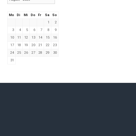
Mo
Di
Mi
Do
Fr
Sa
So
1
2
3
4
5
6
7
8
9
10
11
12
13
14
15
16
17
18
19
20
21
22
23
24
25
26
27
28
29
30
31