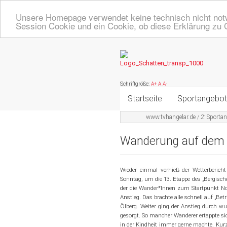
Unsere Homepage verwendet keine technisch nicht notw
Session Cookie und ein Cookie, ob diese Erklärung zu 
Schriftgröße:
A+
A
A-
Startseite
Sportangebot
www.tvhangelar.de
2:
Sporta
/
Online Angeb
Wanderung auf dem "
Übersicht A - 
Turnen, Fitne
Wieder einmal verhieß der Wetterberich
Sonntag, um die 13. Etappe des „Bergisch
der die Wander*Innen zum Startpunkt No
Volleyball
Anstieg. Das brachte alle schnell auf „B
Ölberg. Weiter ging der Anstieg durch w
Badminton
gesorgt. So mancher Wanderer ertappte si
in der Kindheit immer gerne machte. Ku