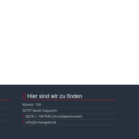
Entspannungskurs
Pilates
Hier sind wir zu finden
Kölnstr. 136
53757 Sankt Augustin
02241 / 1697945 (Anrufbeantworter)
info@tvhangelar.de