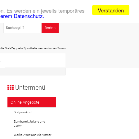
Verstanden
n. Es werden ein jeweils temporäres
serem Datenschutz.
eppelin Sporthalle werden in den Sommerferien (20.07. - 01.09.) geschlossen sein! Daher dort kein Spo
s
Untermenü
Online Angebote
Bodyworkout
Zumba mit Juliane und
Jacky
Workout mit Daniela Krämer