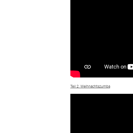
Cali - Selbstv
Outdoor
Sportstätten
DTB-Ratge
Teil 2: Weihnachtszumba