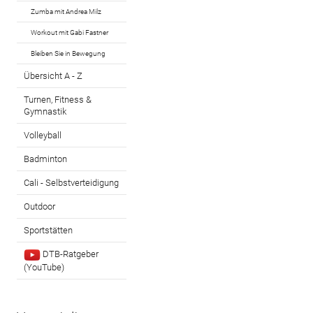
Zumba mit Andrea Milz
Workout mit Gabi Fastner
Bleiben Sie in Bewegung
Übersicht A - Z
Turnen, Fitness &
Gymnastik
Volleyball
Badminton
Cali - Selbstverteidigung
Outdoor
Sportstätten
DTB-Ratgeber
(YouTube)