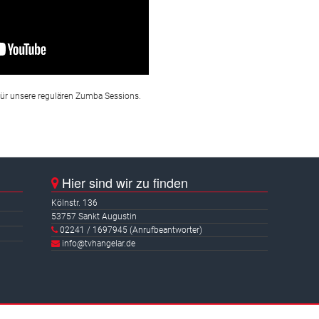
ür unsere regulären Zumba Sessions.
Hier sind wir zu finden
Kölnstr. 136
53757 Sankt Augustin
02241 / 1697945 (Anrufbeantworter)
info@tvhangelar.de