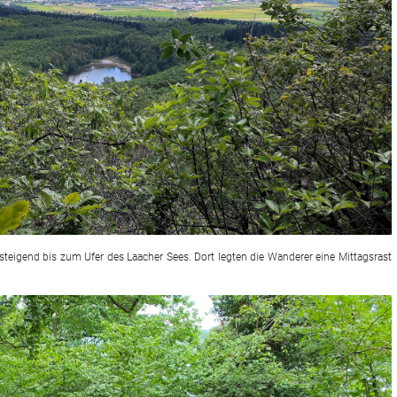
bsteigend bis zum Ufer des Laacher Sees. Dort legten die Wanderer eine Mittagsrast