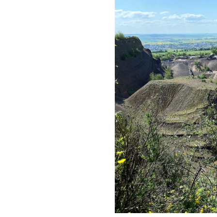
Cali - Selbstv
Outdoor
Sportstätten
DTB-Ratge