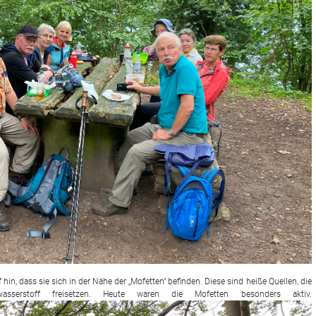
in, dass sie sich in der Nähe der „Mofetten" befinden. Diese sind heiße Quellen, die
asserstoff freisetzen. Heute waren die Mofetten besonders aktiv.