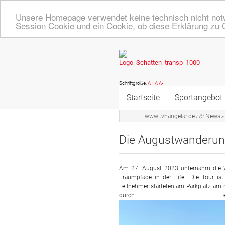
Unsere Homepage verwendet keine technisch nicht notw
Session Cookie und ein Cookie, ob diese Erklärung zu 
Schriftgröße:
A+
A
A-
Startseite
Sportangebot
www.tvhangelar.de
6:
News
/
>
Online Angeb
Die Augustwanderun
Übersicht A - 
Turnen, Fitne
Am 27. August 2023 unternahm die W
Traumpfade in der Eifel. Die Tour ist
Teilnehmer starteten am Parkplatz am
Volleyball
durch ei
Badminton