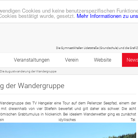
endigen Cookies und keine benutzerspezifischen Funktione
Cookies bestätigt wurde, gesetzt.
Mehr Informationen zu un
Die Gymnastikhallen Udetstraße (Grundschule) und die Graf-Zeppelin Sporthalle werden in den 
Veranstaltungen
Verein
Website
New
Die Augustwanderung der Wandergruppe
ote
Kalender
Mitgliedschaft
Sitemap
Bodyworkout
g der Wandergruppe
Z
Kinderaktionstag
Historie
Datenschutz
Zumba mit Juliane und Jacky
ss & Gymnastik
Vater/Opa-Kind-Vormittag
Ehrenmitglieder
Bildergalerien
Workout mit Daniela Krämer
Eltern-Kind
Krabbelturnen
andergruppe des TV Hangelar eine Tour auf dem Pellenzer Seepfad, einem der
 mit dreieinhalb von vier Stiefeln bewertet und gilt daher als schwer. Die acht
 römischen Grabtumulus in Nickenich. Bei idealem Wanderwetter ging es zunächst
Sport- und Spielefest
Geschäftsstelle
Login
Zumba mit Andrea Milz
Mädchen
Mixed I
Eltern-Kind-Turnen
Mädchenturnen bis 10 Jahre
n idyllisches Tal.
Schauturnen
Prävention sexualisierter Gewalt
RSS Feed
Workout mit Gabi Fastner
Jungen
Mixed II
Purzelzwerge
Mädchenturnen ab 10 Jahre
Jungenturnen 6 - 9 Jahre