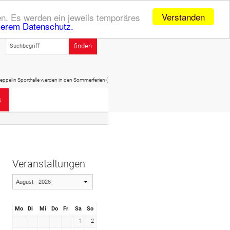
Verstanden
n. Es werden ein jeweils temporäres
serem Datenschutz.
Sommerferien (20.07. - 01.09.) geschlossen sein! Daher dort kein Sportbetrieb möglich!
s
Veranstaltungen
Mo
Di
Mi
Do
Fr
Sa
So
1
2